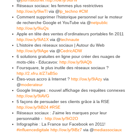
@
journaldunet
http://ow.ly/9iuHv
Réseaux sociaux: les femmes plus restrictives
http://ow.ly/9iwTl
via @
lp_techno
#CM
Comment supprimer l’historique personnel sur le moteur
de recherche Google et YouTube via @
netpublic
http://ow.ly/9iuQs
Apple en tête des ventes d'ordinateurs portables fin 2011
http://ow.ly/9iA1X
via @
technaute
L’histoire des réseaux sociaux | Autour du Web
http://ow.ly/9iAge
via @
CedricADW
6 solutions gratuites en ligne pour créer des nuages de
mots-clés - Educavox:
http://ow.ly/9iAQb
Foursquare, le plus inutile des réseaux sociaux ?
http://2.xfru.it/Z7aBSo
Êtes-vous accro à Internet ?
http://ow.ly/9iAzy
via
@
moderateur
Google Images : nouvel affichage des requêtes connexes
http://ow.ly/9iAVG
5 façons de persuader ses clients grâce à la RSE
http://ow.ly/9iB24
#RSE
Réseaux sociaux : J’aime les marques pour leur
personnalité -
http://ow.ly/9iO2O
Infographie : La France sur Facebook en 2011!
#influencedigitale
http://ow.ly/9iBz7
via @
mediassociaux