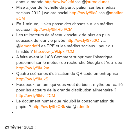
dans le monde
http://ow.ly/9ktfd
via @
journaldunet
Mise à jour de l'échelle de participation sur les médias
sociaux 2012 | we are social
http://ow.ly/9ktJj
via @
marilor
#CM
En 1 minute, il s’en passe des choses sur les médias
sociaux
http://ow.ly/9ktRb
#CM
Les utilisateurs de réseaux sociaux de plus en plus
soucieux de leur vie privée
http://ow.ly/9ku0O
via
@
lemondefr
Les TPE et les médias sociaux : peur ou
timidité ?
http://ow.ly/9ktpk
#CM
A faire avant le 1/03 Comment supprimer l’historique
personnel sur le moteur de recherche Google et YouTube
http://ow.ly/9ku2m
Quatre scénarios d'utilisation du QR code en entreprise
http://ow.ly/9kukS
Facebook, un ami qui vous veut du bien : mythe ou réalité
pour les acteurs de la grande distribution alimentaire ?
http://ow.ly/9ktvl
#CM
Le document numérique réduit-il la consommation du
papier ?
http://ow.ly/9kCBk
via @
zdnetfr
29 février 2012
: