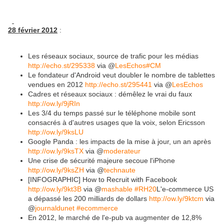
28 février 2012
:
Les réseaux sociaux, source de trafic pour les médias
http://echo.st/295338
via @
LesEchos
#CM
Le fondateur d'Android veut doubler le nombre de tablettes
vendues en 2012
http://echo.st/295441
via @
LesEchos
Cadres et réseaux sociaux : démêlez le vrai du faux
http://ow.ly/9jRIn
Les 3/4 du temps passé sur le téléphone mobile sont
consacrés à d'autres usages que la voix, selon Ericsson
http://ow.ly/9ksLU
Google Panda : les impacts de la mise à jour, un an après
http://ow.ly/9ksTX
via @
moderateur
Une crise de sécurité majeure secoue l'iPhone
http://ow.ly/9ksZH
via @
technaute
[INFOGRAPHIC] How to Recruit with Facebook
http://ow.ly/9kt3B
via @
mashable
#RH20
L'e-commerce US
a dépassé les 200 milliards de dollars
http://ow.ly/9ktcm
via
@
journaldunet
#ecommerce
En 2012, le marché de l'e-pub va augmenter de 12,8%