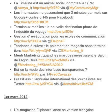
La Timeline est un animal social, domptez-la ! (Par
@
samya_i
)
http://ow.ly/9l750
via @
MyCommunityMgr
Les internautes ne passeraient que 3 minutes par mois sur
Google+ contre 6H45 pour Facebook
http://ow.ly/9lbdH
#CM
Terminaux mobiles : la nouvelle destination phare de
l'industrie du voyage
http://ow.ly/9lXln
Gestion d' e-réputation pour les écoles de communication
http://ow.ly/9lXCa
via @
DelpheF
Tendance à suivre : le paiement en magasin sans terminal
tiers
http://bit.ly/ymXjAF
via @
EMarketing_fr
Meuh Marketing ; quand les marques investissent le Salon
de l'Agriculture
http://bit.ly/wcMKIG
via
@
EMarketing_fr
#SIA
#SIA2012
Est-ce la mode des interfaces transparentes ?
http://ow.ly/9lYoj
par @
FredCavazza
PressPass : l'annuaire international des journalistes sur
Twitter
http://ow.ly/9lYCU
via @
demainlaveille
#CM
1er mars
2012
:
L'e-magazine Flipboard lance sa version française