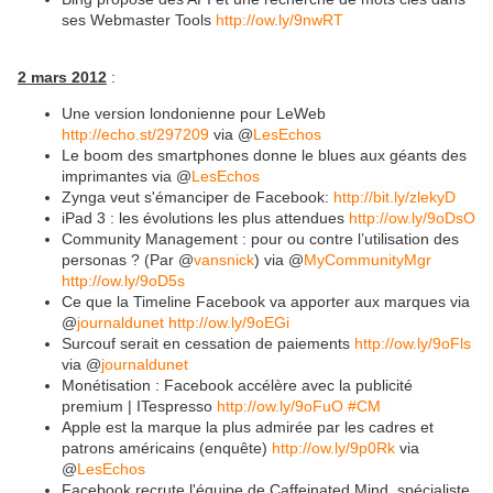
ses Webmaster Tools
http://ow.ly/9nwRT
2 mars
2012
:
Une version londonienne pour LeWeb
http://echo.st/297209
via @
LesEchos
Le boom des smartphones donne le blues aux géants des
imprimantes via @
LesEchos
Zynga veut s'émanciper de Facebook:
http://bit.ly/zlekyD
iPad 3 : les évolutions les plus attendues
http://ow.ly/9oDsO
Community Management : pour ou contre l’utilisation des
personas ? (Par @
vansnick
) via @
MyCommunityMgr
http://ow.ly/9oD5s
Ce que la Timeline Facebook va apporter aux marques via
@
journaldunet
http://ow.ly/9oEGi
Surcouf serait en cessation de paiements
http://ow.ly/9oFls
via @
journaldunet
Monétisation : Facebook accélère avec la publicité
premium | ITespresso
http://ow.ly/9oFuO
#CM
Apple est la marque la plus admirée par les cadres et
patrons américains (enquête)
http://ow.ly/9p0Rk
via
@
LesEchos
Facebook recrute l'équipe de Caffeinated Mind, spécialiste