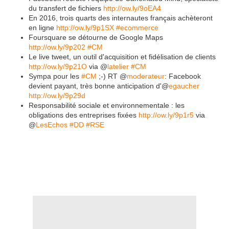
du transfert de fichiers
http://ow.ly/9oEA4
En 2016, trois quarts des internautes français achèteront
en ligne
http://ow.ly/9p1SX
#ecommerce
Foursquare se détourne de Google Maps
http://ow.ly/9p202
#CM
Le live tweet, un outil d'acquisition et fidélisation de clients
http://ow.ly/9p21O
via @
latelier
#CM
Sympa pour les
#CM
;-) RT @
moderateur
: Facebook
devient payant, très bonne anticipation d'@
egaucher
http://ow.ly/9p29d
Responsabilité sociale et environnementale : les
obligations des entreprises fixées
http://ow.ly/9p1r5
via
@
LesEchos
#DD
#RSE