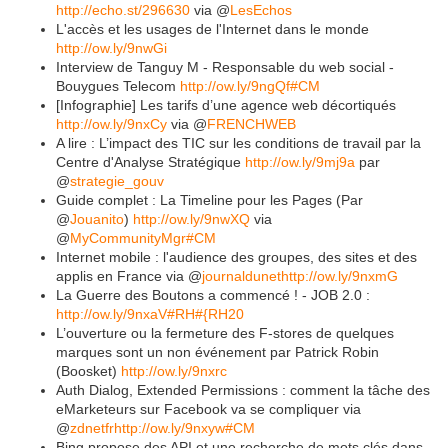
http://echo.st/296630
via @
LesEchos
L'accès et les usages de l'Internet dans le monde
http://ow.ly/9nwGi
Interview de Tanguy M - Responsable du web social -
Bouygues Telecom
http://ow.ly/9ngQf
#CM
[Infographie] Les tarifs d’une agence web décortiqués
http://ow.ly/9nxCy
via @
FRENCHWEB
A lire : L’impact des TIC sur les conditions de travail par la
Centre d'Analyse Stratégique
http://ow.ly/9mj9a
par
@
strategie_gouv
Guide complet : La Timeline pour les Pages (Par
@
Jouanito
)
http://ow.ly/9nwXQ
via
@
MyCommunityMgr
#CM
Internet mobile : l'audience des groupes, des sites et des
applis en France via @
journaldunet
http://ow.ly/9nxmG
La Guerre des Boutons a commencé ! - JOB 2.0 :
http://ow.ly/9nxaV
#RH
#{RH20
L’ouverture ou la fermeture des F-stores de quelques
marques sont un non événement par Patrick Robin
(Boosket)
http://ow.ly/9nxrc
Auth Dialog, Extended Permissions : comment la tâche des
eMarketeurs sur Facebook va se compliquer via
@
zdnetfr
http://ow.ly/9nxyw
#CM
Bing propose des API et une recherche de mots clés dans