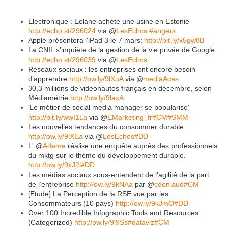
Electronique : Eolane achète une usine en Estonie
http://echo.st/296024
via @
LesEchos
#angers
Apple présentera l'iPad 3 le 7 mars:
http://bit.ly/x5gw8B
La CNIL s'inquiète de la gestion de la vie privée de Google
http://echo.st/296039
via @
LesEchos
Réseaux sociaux : les entreprises ont encore besoin
d’apprendre
http://ow.ly/9lXuA
via @
mediaAces
30,3 millions de vidéonautes français en décembre, selon
Médiamétrie
http://ow.ly/9laxA
'Le métier de social media manager se popularise'
http://bit.ly/wwI1La
via @
EMarketing_fr
#CM
#SMM
Les nouvelles tendances du consommer durable
http://ow.ly/9lXEa
via @
LesEchos
#DD
L' @
Ademe
réalise une enquête auprès des professionnels
du mktg sur le thème du développement durable.
http://ow.ly/9kJ2l
#DD
Les médias sociaux sous-entendent de l’agilité de la part
de l’entreprise
http://ow.ly/9kNAa
par @
cdeniaud
#CM
[Etude] La Perception de la RSE vue par les
Consommateurs (10 pays)
http://ow.ly/9kJmO
#DD
Over 100 Incredible Infographic Tools and Resources
(Categorized)
http://ow.ly/9l9Ss
#dataviz
#CM