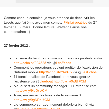
Comme chaque semaine, je vous propose de découvrir les
tweets que j'ai émis avec mon compte
@hillairepatrice
du 27
février au 2 mars . Bonne lecture ! J'attends aussi vos
commentaires ;-)
27 février 2012
:
La fièvre du haut de gamme s'empare des produits audio
http://echo.st/294828
via @
LesEchos
Comment les opérateurs veulent profiter de l'explosion de
l'Internet mobile
http://echo.st/294875
via @
LesEchos
11 fonctionnalités de Facebook dont vous ignorez
l’existence via @
blueboat
http://ow.ly/9iBtf
#CM
A quoi sert un community manager ? LEntreprise.com
http://ow.ly/9iuDr
#CM
A lire, ma revue des tweets de la semaine 8 .
http://ow.ly/9gNRq
#CM
L'e-commerce sur abonnement déferlera bientôt via