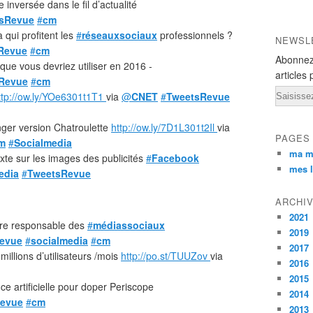
inversée dans le fil d’actualité
sRevue
#
cm
 qui profitent les
#
réseauxsociaux
professionnels ?
NEWSL
Revue
#
cm
Abonnez
que vous devriez utiliser en 2016 -
articles 
Revue
#
cm
Email
ttp://ow.ly/YOe6301t1T1
via
@
CNET
#
TweetsRevue
ger version Chatroulette
http://ow.ly/7D1L301t2Il
via
PAGES
m
#
Socialmedia
ma m
xte sur les images des publicités
#
Facebook
mes l
edia
#
TweetsRevue
ARCHI
2021
tre responsable des
#
médiassociaux
2019
evue
#
socialmedia
#
cm
2017
millions d’utilisateurs /mois
http://po.st/TUUZov
via
2016
2015
nce artificielle pour doper Periscope
2014
evue
#
cm
2013