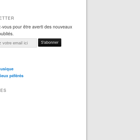
ETTER
-vous pour être averti des nouveaux
publiés.
usique
ieux péférés
VES