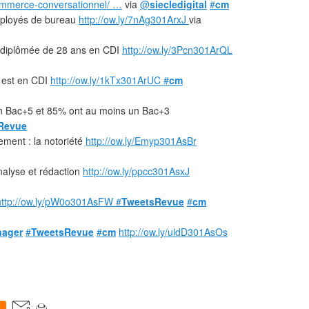
/commerce-conversationnel/ …
via
@
siecledigital
#
cm
mployés de bureau
http://ow.ly/7nAg301ArxJ
via
s diplômée de 28 ans en CDI
http://ow.ly/3Pcn301ArQL
 est en CDI
http://ow.ly/1kTx301ArUC
#
cm
un Bac+5 et 85% ont au moins un Bac+3
Revue
ment : la notoriété
http://ow.ly/Emyp301AsBr
nalyse et rédaction
http://ow.ly/ppcc301AsxJ
http://ow.ly/pW0o301AsFW
#
TweetsRevue
#
cm
ager
#
TweetsRevue
#
cm
http://ow.ly/uldD301AsOs
0