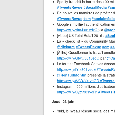
Spotify franchit la barre des 100 mil
#
TweetsRevue
#
SocialMedia
#
cm
De nouvelles manières de profiter d
#
TweetsRevue
#
cm
#
socialmédia
Google simplifie l’authentification
http://ow.ly/xImJ301vdxQ
via
@
aro
[video] US Total Retail 2016 :
#
Soc
La « check list » du Community Ma
@
dixkatre
#
TweetsRevue
#
cm
#
s
[À lire] Questionner le travail émot
http://ow.ly/GfwG301vegQ
par
@
Ca
Le format Facebook Canvas disponi
http://ow.ly/fYfz301veoE
#
TweetsR
@
RenaudMontin
présente la strat
http://ow.ly/53V4301veGD
#
Tweets
Instagram : 500 millions d’utilisate
http://ow.ly/Syz5301veRr
#
TweetsR
Jeudi 23 juin
Yubl, le nveau réseau social des mi