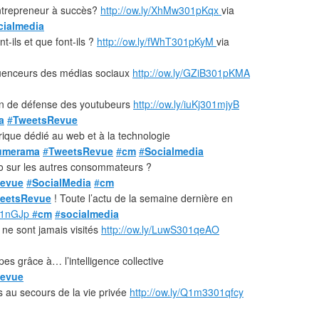
entrepreneur à succès?
http://ow.ly/XhMw301pKqx
via
cialmedia
t-ils et que font-ils ?
http://ow.ly/fWhT301pKyM
via
fluenceurs des médias sociaux
http://ow.ly/GZiB301pKMA
ion de défense des youtubeurs
http://ow.ly/iuKj301mjyB
a
#
TweetsRevue
que dédié au web et à la technologie
umerama
#
TweetsRevue
#
cm
#
Socialmedia
so sur les autres consommateurs ?
evue
#
SocialMedia
#
cm
eetsRevue
! Toute l’actu de la semaine dernière en
301nGJp
#
cm
#
socialmedia
 ne sont jamais visités
http://ow.ly/LuwS301qeAO
s grâce à… l’intelligence collective
evue
es au secours de la vie privée
http://ow.ly/Q1m3301qfcy