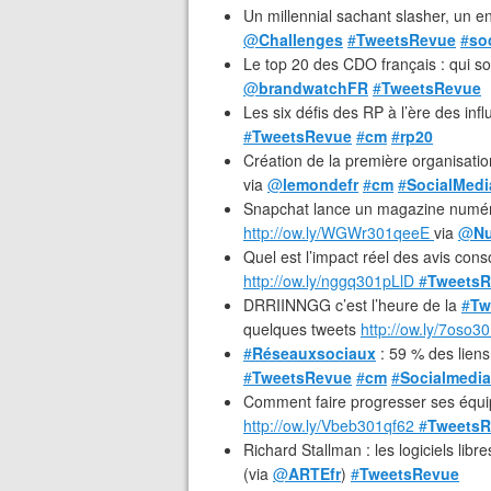
Un millennial sachant slasher, un 
@
Challenges
#
TweetsRevue
#
so
Le top 20 des CDO français : qui son
@
brandwatchFR
#
TweetsRevue
Les six défis des RP à l’ère des in
#
TweetsRevue
#
cm
#
rp20
Création de la première organisat
via
@
lemondefr
#
cm
#
SocialMedi
Snapchat lance un magazine numéri
http://ow.ly/WGWr301qeeE
via
@
N
Quel est l’impact réel des avis con
http://ow.ly/nggq301pLlD
#
TweetsR
DRRIINNGG c’est l’heure de la
#
Tw
quelques tweets
http://ow.ly/7oso
#
Réseauxsociaux
: 59 % des liens
#
TweetsRevue
#
cm
#
Socialmedia
Comment faire progresser ses équipe
http://ow.ly/Vbeb301qf62
#
TweetsR
Richard Stallman : les logiciels libr
(via
@
ARTEfr
)
#
TweetsRevue