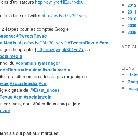
lions d’utilisateurs
http://ow.ly/erNE301vdc0
2012
2011
e la vidéo sur Twitter
http://ow.ly/9Xki301vdrv
2010
2009
 en 2 étapes pour les comptes Google
2008
basenet
#
TweetsRevue
ialMedia
http://ow.ly/C3to301vdVD
#
TweetsRevue
#
cm
ARTIC
nager [Infographie]
http://ow.ly/qqlr301ve7x
via
ocialmedia
ionnel du
#
communitymanager
LIENS
ddeReputation
#
cm
#
socialmedia
Linke
ble gratuitement pour les pages (organique)
Goog
evue
#
socialmedia
#
cm
Inst
égie digitale de
@
Eram_shoes
Revue
#
cm
#
socialmedia
urs par mois, dont 300 millions chaque jour
evue
llennials qui plaît aux marques