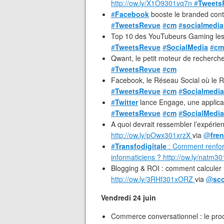
http://ow.ly/X1O9301vq7n
#
Tweets
#
Facebook
booste le branded conte
#
TweetsRevue
#
cm
#
socialmedia
Top 10 des YouTubeurs Gaming les
#
TweetsRevue
#
SocialMedia
#
cm
Qwant, le petit moteur de recherc
#
TweetsRevue
#
cm
Facebook, le Réseau Social où le R
#
TweetsRevue
#
cm
#
Socialmedia
#
Twitter
lance Engage, une applicat
#
TweetsRevue
#
cm
#
SocialMedia
A quoi devrait ressembler l’expérie
http://ow.ly/pOwx301xrzX
via
@
fre
#
Transfodigitale
: Comment renforce
informaticiens ? http://ow.ly/natm
Blogging & ROI : comment calculer l
http://ow.ly/3RHf301xORZ
via
@
sco
Vendredi 24 juin
Commerce conversationnel : le proch