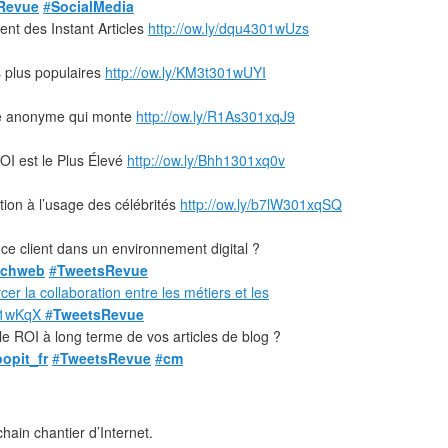
Revue
#
SocialMedia
nt des Instant Articles
http://ow.ly/dqu4301wUzs
 plus populaires
http://ow.ly/KM3t301wUYI
he anonyme qui monte
http://ow.ly/R1As301xqJ9
OI est le Plus Élevé
http://ow.ly/Bhh1301xq0v
ion à l’usage des célébrités
http://ow.ly/b7lW301xqSQ
nce client dans un environnement digital ?
nchweb
#
TweetsRevue
r la collaboration entre les métiers et les
301wKqX #
TweetsRevue
e ROI à long terme de vos articles de blog ?
opit_fr
#
TweetsRevue
#
cm
ain chantier d’Internet.