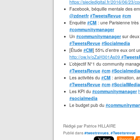
https://siecledigital.fr/2016/06/23
Facebook, béquille mentale des e
@
zdnetfr
#
TweetsRevue
#
cm
Enquête
#
CM
: une Parisienne trè
#
communitymanager
Un
#
communitymanager
sur deux
#
TweetsRevue
#
Socialmedia
[Étude
#
CM
] 55% d’entre eux ont 
http://ow.ly/oZaH301As09
#
Tweets
L’objectif N°1 du community manage
#
TweetsRevue
#
cm
#
Socialmedia
Les activités du
#
CM
: animation, a
#
TweetsRevue
#
cm
#
SocialMedia
Les KPI du
#
communitymanager
#
socialmedia
Le budget pub du
#
communityman
Rédigé par
Patrice HILLAIRE
Publié dans
#tweetrevues
,
#Tweetsrevue
Repost