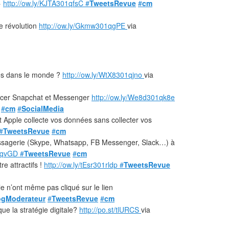
»
http://ow.ly/KJTA301qfsC
#
TweetsRevue
#
cm
lle révolution
http://ow.ly/Gkmw301qgPE
via
isés dans le monde ?
http://ow.ly/WtX8301qjno
via
cer Snapchat et Messenger
http://ow.ly/We8d301qk8e
#
cm
#
SocialMedia
nt Apple collecte vos données sans collecter vos
#
TweetsRevue
#
cm
ssagerie (Skype, Whatsapp, FB Messenger, Slack…) à
01qvGD
#
TweetsRevue
#
cm
re attractifs !
http://ow.ly/tEsr301rldp
#
TweetsRevue
le n’ont même pas cliqué sur le lien
ogModerateur
#
TweetsRevue
#
cm
ue la stratégie digitale?
http://po.st/tlURCS
via