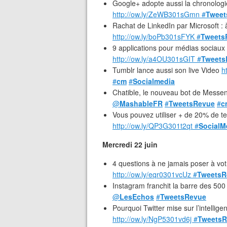
Google+ adopte aussi la chronologie 
http://ow.ly/ZeWB301sGmn
#
Tweet
Rachat de LinkedIn par Microsoft : à
http://ow.ly/boPb301sFYK
#
Tweets
9 applications pour médias sociaux 
http://ow.ly/a4OU301sGIT
#
Tweets
Tumblr lance aussi son live Video
h
#
cm
#
Socialmedia
Chatible, le nouveau bot de Messen
@
MashableFR
#
TweetsRevue
#
c
Vous pouvez utiliser + de 20% de te
http://ow.ly/QP3G301t2qt
#
SocialM
Mercredi 22 juin
4 questions à ne jamais poser à vo
http://ow.ly/eqr0301vcUz
#
TweetsR
Instagram franchit la barre des 500 
@
LesEchos
#
TweetsRevue
Pourquoi Twitter mise sur l’intellige
http://ow.ly/NgP5301vd6j
#
TweetsR