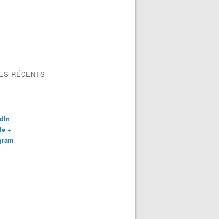
LES RÉCENTS
dIn
le +
agram