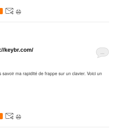
0
p://keybr.com/
…
s savoir ma rapidité de frappe sur un clavier. Voici un
0