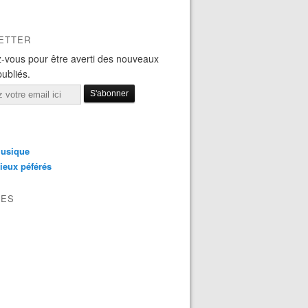
ETTER
-vous pour être averti des nouveaux
publiés.
usique
ieux péférés
VES