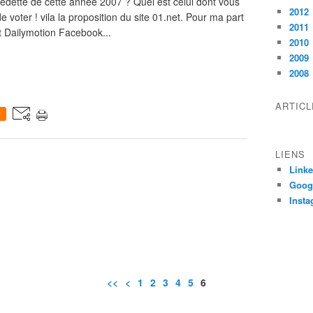
 vedette de cette année 2007 ? Quel est celui dont vous
2012
voter ! vila la proposition du site 01.net. Pour ma part
2011
et Dailymotion Facebook...
2010
2009
2008
ARTIC
0
LIENS
Linke
Goog
Inst
<<
<
1
2
3
4
5
6