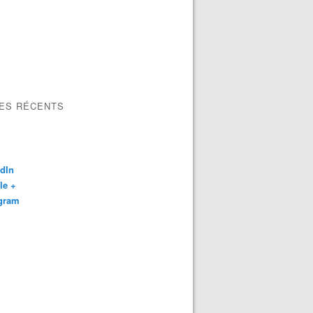
LES RÉCENTS
dIn
le +
agram