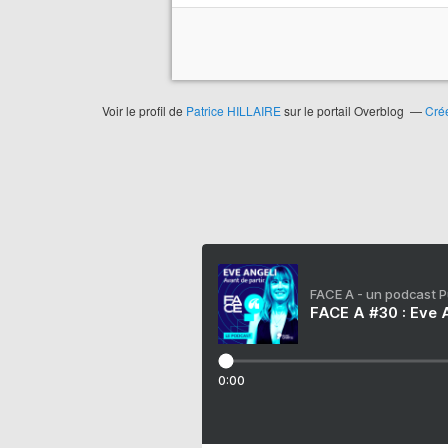
Voir le profil de
Patrice HILLAIRE
sur le portail Overblog
Crée
FACE A - un podcast 
FACE A #30 : Eve A
0:00