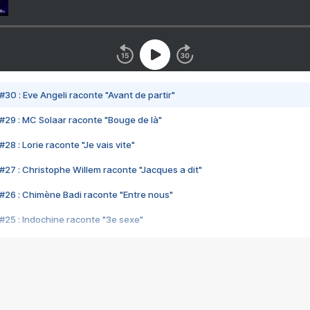
#30 : Eve Angeli raconte "Avant de partir"
#29 : MC Solaar raconte "Bouge de là"
28 : Lorie raconte "Je vais vite"
#27 : Christophe Willem raconte "Jacques a dit"
#26 : Chimène Badi raconte "Entre nous"
#25 : Indochine raconte "3e sexe"
#24 : Zaho raconte "C'est chelou"
#23 : Patrick Bruel raconte "Au café des délices"
#22 : Kyo raconte "Le chemin"