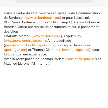
Dans la cadre du DUT Services et Réseaux de Communication
de Bordeaux (
www.srcbordeaux.com
) et pour l’association
BlogCamp Bordeaux (bordeaux.blogcamp.fr), Fanny Dubrey et
Béatrice Valéro ont réalisé un documentaire sur le phénomène
des blogs.
Charlotte Moreau (
www.balibulle.com
), Cyprien Iov
(
www.monsieurdream.com
), Anne Lataillade
(
papillesetpupilles.blogspot.com
), Gonzague Dambricourt
(
gonzague.me
) et Thomas Clément (
clement.blogs.com
) nous
font part de leur expérience.
Avec la participation de Thomas Parisot (
case.oncle-tom.net
) et
Matthieu Llorens (AT Internet).