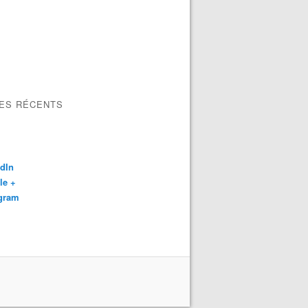
LES RÉCENTS
dIn
le +
agram