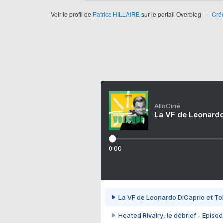
Voir le profil de
Patrice HILLAIRE
sur le portail Overblog
Crée
AlloCiné
La VF de Leonardo
0:00
La VF de Leonardo DiCaprio et To
Heated Rivalry, le débrief - Episod