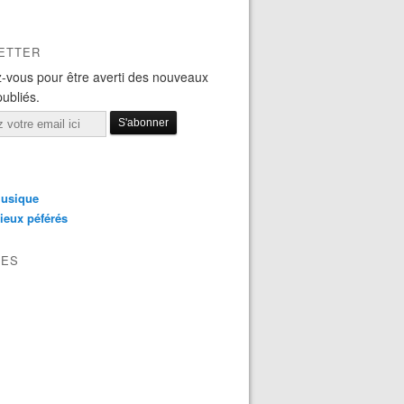
ETTER
-vous pour être averti des nouveaux
publiés.
usique
ieux péférés
VES