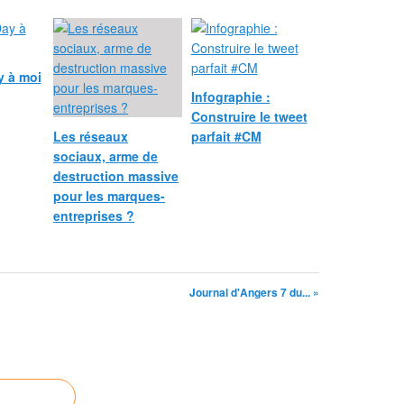
 à moi
Infographie :
Construire le tweet
Les réseaux
parfait #CM
sociaux, arme de
destruction massive
pour les marques-
entreprises ?
Journal d'Angers 7 du... »