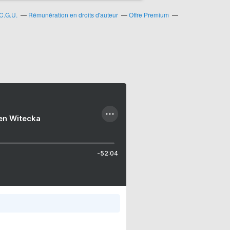
C.G.U.
Rémunération en droits d'auteur
Offre Premium
ien Witecka
-52:04