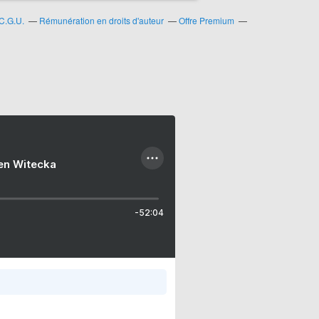
C.G.U.
Rémunération en droits d'auteur
Offre Premium
ien Witecka
-52:04