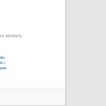
LES RÉCENTS
dIn
le +
agram