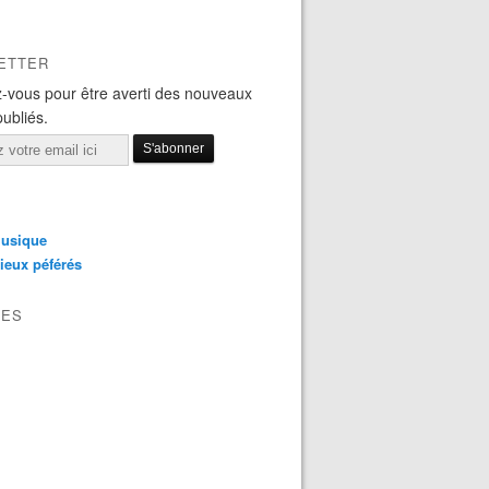
ETTER
-vous pour être averti des nouveaux
publiés.
usique
ieux péférés
VES