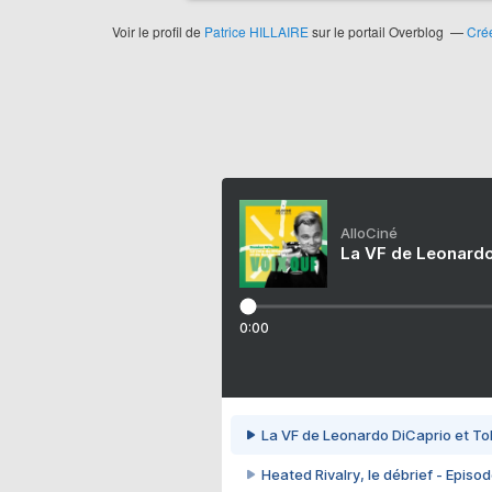
Voir le profil de
Patrice HILLAIRE
sur le portail Overblog
Crée
AlloCiné
La VF de Leonardo
0:00
La VF de Leonardo DiCaprio et To
Heated Rivalry, le débrief - Episod