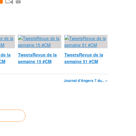
0
de la
TweetsRevue de la
TweetsRevue de la
#CM
semaine 15 #CM
semaine 51 #CM
Journal d'Angers 7 du... »