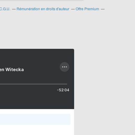
C.G.U.
Rémunération en droits d'auteur
Offre Premium
ien Witecka
-52:04