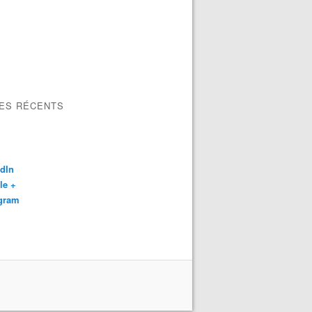
LES RÉCENTS
dIn
le +
agram