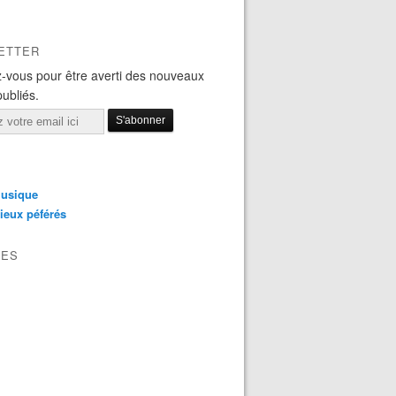
ETTER
-vous pour être averti des nouveaux
publiés.
usique
ieux péférés
VES