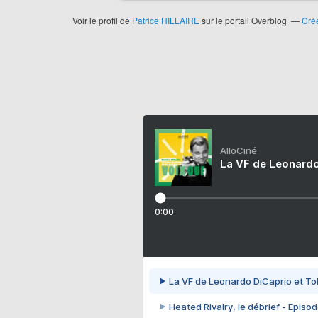
Voir le profil de
Patrice HILLAIRE
sur le portail Overblog
Crée
AlloCiné
La VF de Leonardo
0:00
La VF de Leonardo DiCaprio et To
Heated Rivalry, le débrief - Episod