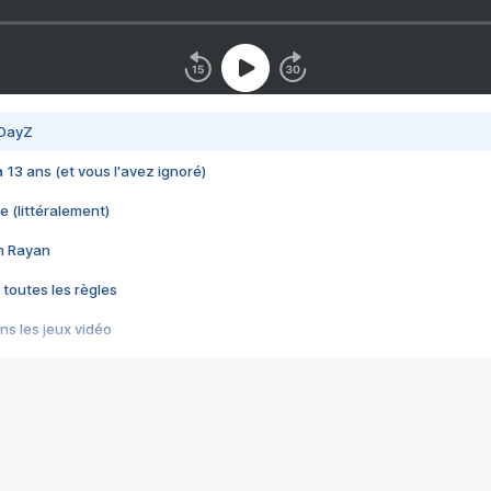
 DayZ
 a 13 ans (et vous l'avez ignoré)
e (littéralement)
im Rayan
 toutes les règles
s les jeux vidéo
us choquant de Rockstar ? - Le scandale BULLY
e plus moche de Steam
du RÊVE tourne au CAUCHEMAR
pendant 8 heures