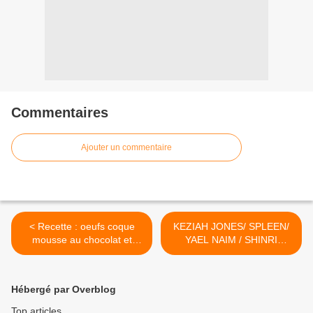
Commentaires
Ajouter un commentaire
< Recette : oeufs coque
KEZIAH JONES/ SPLEEN/
mousse au chocolat et
YAEL NAIM / SHINRI
mouillettes de brioche...
"RHYTHM IS LOVE" - >
Hébergé par Overblog
Top articles