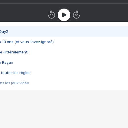
 DayZ
 a 13 ans (et vous l'avez ignoré)
e (littéralement)
im Rayan
 toutes les règles
s les jeux vidéo
us choquant de Rockstar ? - Le scandale BULLY
e plus moche de Steam
du RÊVE tourne au CAUCHEMAR
pendant 8 heures