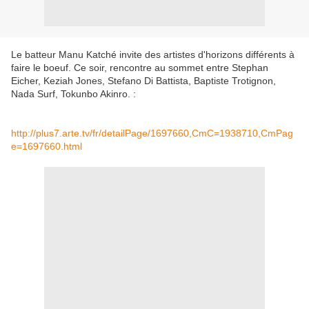
Le batteur Manu Katché invite des artistes d'horizons différents à
faire le boeuf. Ce soir, rencontre au sommet entre Stephan
Eicher, Keziah Jones, Stefano Di Battista, Baptiste Trotignon,
Nada Surf, Tokunbo Akinro. :
http://plus7.arte.tv/fr/detailPage/1697660,CmC=1938710,CmPag
e=1697660.html